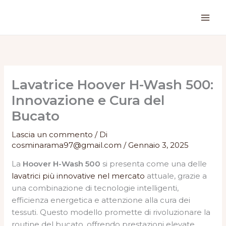
Vai
al
contenuto
Lavatrice Hoover H-Wash 500:
Innovazione e Cura del
Bucato
Lascia un commento
/ Di
cosminarama97@gmail.com
/
Gennaio 3, 2025
La
Hoover H-Wash 500
si presenta come una delle
lavatrici più innovative nel mercato
attuale, grazie a
una combinazione di tecnologie intelligenti,
efficienza energetica e attenzione alla cura dei
tessuti. Questo modello promette di rivoluzionare la
routine del bucato, offrendo prestazioni elevate