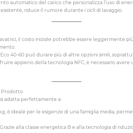
ento automatico del carico che personalizza l’uso di ener
 resistente, riduce il rumore durante i cicli di lavaggio.
avatrici, il costo iniziale potrebbe essere leggermente più
imento.
lo Eco 40-60 può durare più di altre opzioni simili, soprattu
fruire appieno della tecnologia NFC, è necessario avere u
el Prodotto
si adatta perfettamente a:
9 kg, è ideale per le esigenze di una famiglia media, perm
 Grazie alla classe energetica B e alla tecnologia di ridu