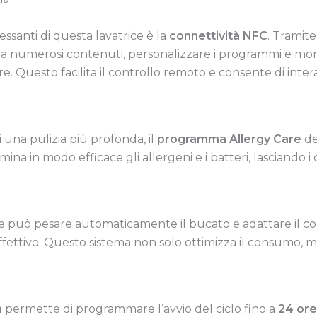
essanti di questa lavatrice è la
connettività NFC
. Tramit
 numerosi contenuti, personalizzare i programmi e monito
e. Questo facilita il controllo remoto e consente di inter
di una pulizia più profonda, il
programma Allergy Care
de
ina in modo efficace gli allergeni e i batteri, lasciando i ca
rice può pesare automaticamente il bucato e adattare il c
 effettivo. Questo sistema non solo ottimizza il consumo, m
a
permette di programmare l’avvio del ciclo fino a
24 ore