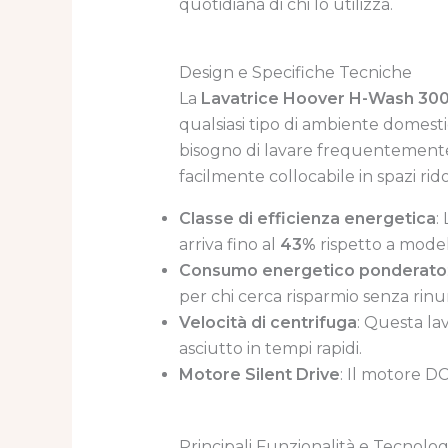
quotidiana di chi lo utilizza.
Design e Specifiche Tecniche
La
Lavatrice Hoover H-Wash 30
qualsiasi tipo di ambiente domesti
bisogno di lavare frequentemente 
facilmente collocabile in spazi rid
Classe di efficienza energetica
:
arriva fino al
43%
rispetto a modelli
Consumo energetico ponderato
per chi cerca risparmio senza rin
Velocità di centrifuga
: Questa la
asciutto in tempi rapidi.
Motore Silent Drive
: Il motore DC
Principali Funzionalità e Tecnolog