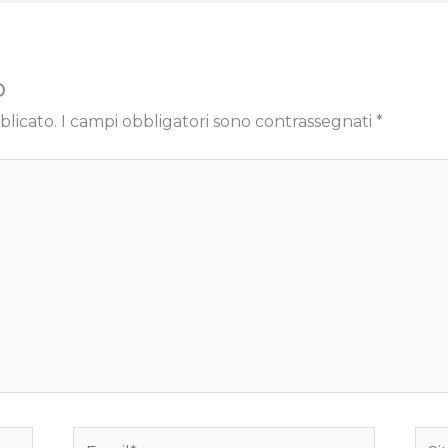
o
blicato.
I campi obbligatori sono contrassegnati
*
Email*
Sito