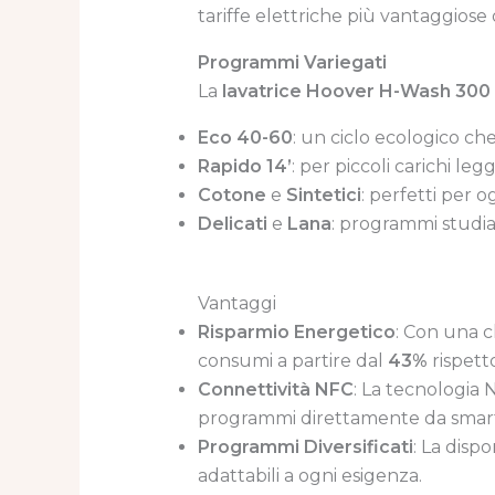
tariffe elettriche più vantaggiose 
Programmi Variegati
La
lavatrice Hoover H-Wash 300
Eco 40-60
: un ciclo ecologico che
Rapido 14’
: per piccoli carichi le
Cotone
e
Sintetici
: perfetti per o
Delicati
e
Lana
: programmi studiati
Vantaggi
Risparmio Energetico
: Con una c
consumi a partire dal
43%
rispetto
Connettività NFC
: La tecnologia 
programmi direttamente da smar
Programmi Diversificati
: La disp
adattabili a ogni esigenza.