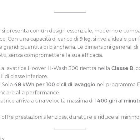
0
si presenta con un design essenziale, moderno e compat
co. Con una capacità di carico di
9 kg
, si rivela ideale pe
grandi quantità di biancheria. Le dimensioni generali di
otti, senza compromettere la sua efficacia.
 La lavatrice Hoover H-Wash 300 rientra nella
Classe B
, 
 di classe inferiore.
: Solo
48 kWh per 100 cicli di lavaggio
nel programma Eco
unciare alla performance.
vatrice arriva a una velocità massima di
1400 giri al minut
 offre prestazioni silenziose, durature e riduce al minimo
ia