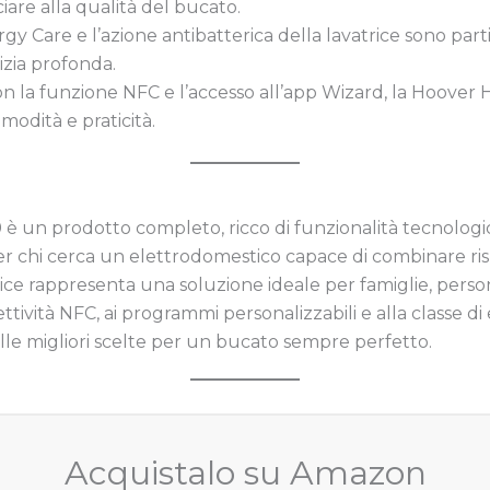
iare alla qualità del bucato.
gy Care e l’azione antibatterica della lavatrice sono part
izia profonda.
on la funzione NFC e l’accesso all’app Wizard, la Hoove
odità e praticità.
0
è un prodotto completo, ricco di funzionalità tecnologich
per chi cerca un elettrodomestico capace di combinare ri
ce rappresenta una soluzione ideale per famiglie, person
nettività NFC, ai programmi personalizzabili e alla classe d
e migliori scelte per un bucato sempre perfetto.
Acquistalo su Amazon