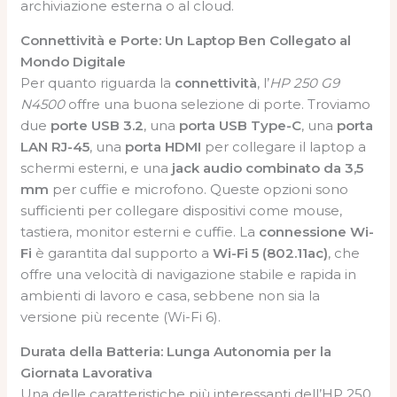
archiviazione esterna o al cloud.
Connettività e Porte: Un Laptop Ben Collegato al
Mondo Digitale
Per quanto riguarda la
connettività
, l’
HP 250 G9
N4500
offre una buona selezione di porte. Troviamo
due
porte USB 3.2
, una
porta USB Type-C
, una
porta
LAN RJ-45
, una
porta HDMI
per collegare il laptop a
schermi esterni, e una
jack audio combinato da 3,5
mm
per cuffie e microfono. Queste opzioni sono
sufficienti per collegare dispositivi come mouse,
tastiera, monitor esterni e cuffie. La
connessione Wi-
Fi
è garantita dal supporto a
Wi-Fi 5 (802.11ac)
, che
offre una velocità di navigazione stabile e rapida in
ambienti di lavoro e casa, sebbene non sia la
versione più recente (Wi-Fi 6).
Durata della Batteria: Lunga Autonomia per la
Giornata Lavorativa
Una delle caratteristiche più interessanti dell’HP 250