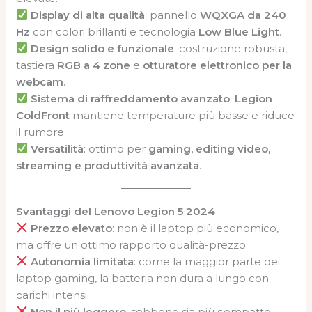
Display di alta qualità
: pannello
WQXGA da 240
Hz
con colori brillanti e tecnologia
Low Blue Light
.
Design solido e funzionale
: costruzione robusta,
tastiera
RGB a 4 zone
e
otturatore elettronico per la
webcam
.
Sistema di raffreddamento avanzato
:
Legion
ColdFront
mantiene temperature più basse e riduce
il rumore.
Versatilità
: ottimo per
gaming, editing video,
streaming e produttività avanzata
.
Svantaggi del Lenovo Legion 5 2024
Prezzo elevato
: non è il laptop più economico,
ma offre un ottimo rapporto qualità-prezzo.
Autonomia limitata
: come la maggior parte dei
laptop gaming, la batteria non dura a lungo con
carichi intensi.
Non il più leggero
: sebbene sia più compatto