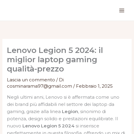
Vai
al
contenuto
Lenovo Legion 5 2024: il
miglior laptop gaming
qualità-prezzo
Lascia un commento
/ Di
cosminarama97@gmail.com
/
Febbraio 1, 2025
Negli ultimi anni, Lenovo si è affermata come uno
dei brand più affidabili nel settore dei laptop da
gaming, grazie alla linea
Legion
, sinonimo di
potenza, design solido e prestazioni equilibrate. Il
nuovo
Lenovo Legion 5 2024
si inserisce
perfettamente in questa filosofia, offrendo un mix di