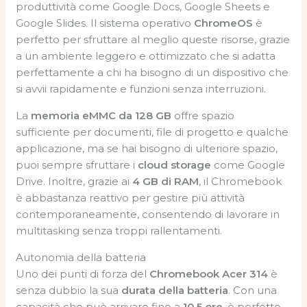
produttività come Google Docs, Google Sheets e
Google Slides. Il sistema operativo
ChromeOS
è
perfetto per sfruttare al meglio queste risorse, grazie
a un ambiente leggero e ottimizzato che si adatta
perfettamente a chi ha bisogno di un dispositivo che
si avvii rapidamente e funzioni senza interruzioni.
La
memoria eMMC da 128 GB
offre spazio
sufficiente per documenti, file di progetto e qualche
applicazione, ma se hai bisogno di ulteriore spazio,
puoi sempre sfruttare i
cloud storage
come Google
Drive. Inoltre, grazie ai
4 GB di RAM
, il Chromebook
è abbastanza reattivo per gestire più attività
contemporaneamente, consentendo di lavorare in
multitasking senza troppi rallentamenti.
Autonomia della batteria
Uno dei punti di forza del
Chromebook Acer 314
è
senza dubbio la sua
durata della batteria
. Con una
capacità che può arrivare fino a
10,5 ore
, è perfetto