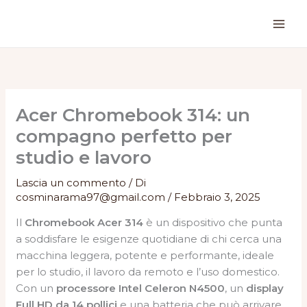
Vai
al
contenuto
Acer Chromebook 314: un
compagno perfetto per
studio e lavoro
Lascia un commento
/ Di
cosminarama97@gmail.com
/
Febbraio 3, 2025
Il
Chromebook Acer 314
è un dispositivo che punta
a soddisfare le esigenze quotidiane di chi cerca una
macchina leggera, potente e performante, ideale
per lo studio, il lavoro da remoto e l’uso domestico.
Con un
processore Intel Celeron N4500
, un
display
Full HD da 14 pollici
e una batteria che può arrivare