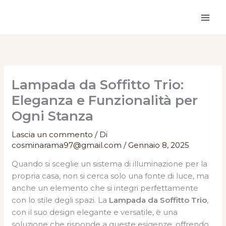
Vai
al
contenuto
Lampada da Soffitto Trio:
Eleganza e Funzionalità per
Ogni Stanza
Lascia un commento
/ Di
cosminarama97@gmail.com
/
Gennaio 8, 2025
Quando si sceglie un sistema di illuminazione per la
propria casa, non si cerca solo una fonte di luce, ma
anche un elemento che si integri perfettamente
con lo stile degli spazi. La
Lampada da Soffitto Trio
,
con il suo design elegante e versatile, è una
soluzione che risponde a queste esigenze, offrendo