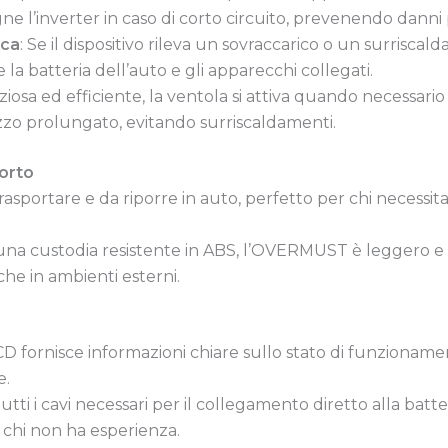
gne l’inverter in caso di corto circuito, prevenendo dann
ica
: Se il dispositivo rileva un sovraccarico o un surrisca
 batteria dell’auto e gli apparecchi collegati.
nziosa ed efficiente, la ventola si attiva quando necessari
izzo prolungato, evitando surriscaldamenti.
orto
 trasportare e da riporre in auto, perfetto per chi necessit
 una custodia resistente in ABS, l’OVERMUST è leggero e 
 che in ambienti esterni.
CD fornisce informazioni chiare sullo stato di funzionament
e.
tutti i cavi necessari per il collegamento diretto alla bat
 chi non ha esperienza.