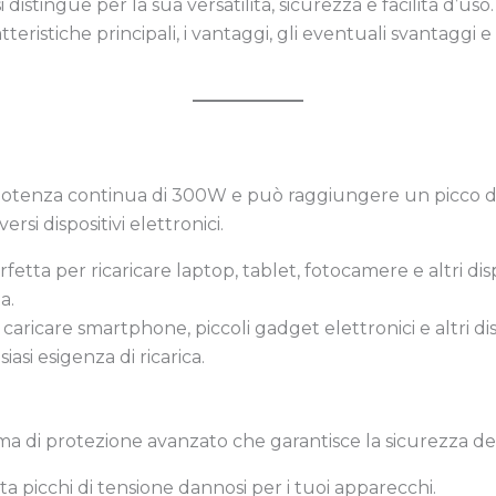
distingue per la sua versatilità, sicurezza e facilità d’us
teristiche principali, i vantaggi, gli eventuali svantaggi e
otenza continua di 300W e può raggiungere un picco d
i dispositivi elettronici.
erfetta per ricaricare laptop, tablet, fotocamere e altri dis
a.
er caricare smartphone, piccoli gadget elettronici e altri 
asi esigenza di ricarica.
di protezione avanzato che garantisce la sicurezza dei di
ita picchi di tensione dannosi per i tuoi apparecchi.