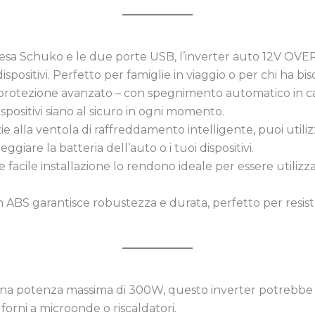
presa Schuko e le due porte USB, l’inverter auto 12V OV
sitivi. Perfetto per famiglie in viaggio o per chi ha bisog
di protezione avanzato – con spegnimento automatico in ca
ispositivi siano al sicuro in ogni momento.
zie alla ventola di raffreddamento intelligente, puoi utili
giare la batteria dell’auto o i tuoi dispositivi.
 facile installazione lo rendono ideale per essere utilizza
in ABS garantisce robustezza e durata, perfetto per resiste
una potenza massima di 300W, questo inverter potrebbe n
forni a microonde o riscaldatori.