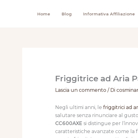
Vai
al
Home
Blog
Informativa Affiliazione
contenuto
Friggitrice ad Aria
Lascia un commento
/ Di
cosmina
Negli ultimi anni, le
friggitrici ad a
salutare senza rinunciare al gusto.
CC600AXE
si distingue per l’inno
caratteristiche avanzate come la f