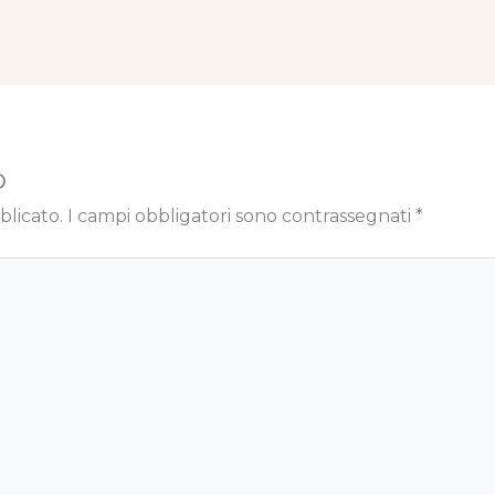
o
blicato.
I campi obbligatori sono contrassegnati
*