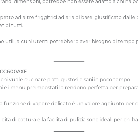
andi dimensioni, potrebbe non essere adatto a chi ha poc
etto ad altre friggitrici ad aria di base, giustificato dall
 di tutti.
 utili, alcuni utenti potrebbero aver bisogno di tempo pe
NF-CC600AXE
 chi vuole cucinare piatti gustosi e sani in poco tempo.
ni e i menu preimpostati la rendono perfetta per prepar
La funzione di vapore delicato è un valore aggiunto per 
pidità di cottura e la facilità di pulizia sono ideali per chi h