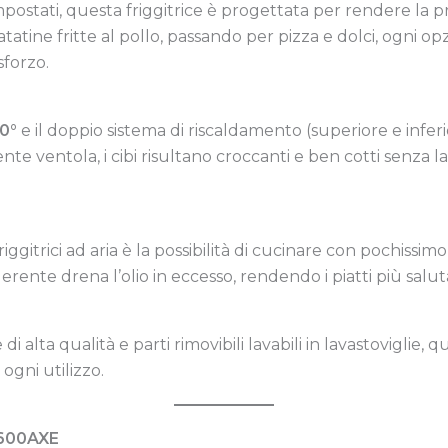
ostati, questa friggitrice è progettata per rendere la p
atine fritte al pollo, passando per pizza e dolci, ogni opz
sforzo.
60°
e il doppio sistema di riscaldamento (superiore e infe
te ventola, i cibi risultano croccanti e ben cotti senza la 
riggitrici ad aria è la possibilità di cucinare con pochiss
rente drena l’olio in eccesso, rendendo i piatti più salutar
alta qualità e parti rimovibili lavabili in lavastoviglie, que
ogni utilizzo.
C600AXE