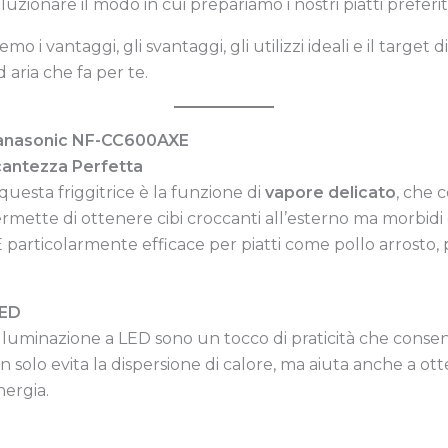
uzionare il modo in cui prepariamo i nostri piatti preferiti
i vantaggi, gli svantaggi, gli utilizzi ideali e il target 
d aria che fa per te.
a Panasonic NF-CC600AXE
cantezza Perfetta
 questa friggitrice è la funzione di
vapore delicato
, che 
rmette di ottenere cibi croccanti all’esterno ma morbidi 
 È particolarmente efficace per piatti come pollo arrosto,
LED
’illuminazione a LED sono un tocco di praticità che conse
on solo evita la dispersione di calore, ma aiuta anche a 
ergia.