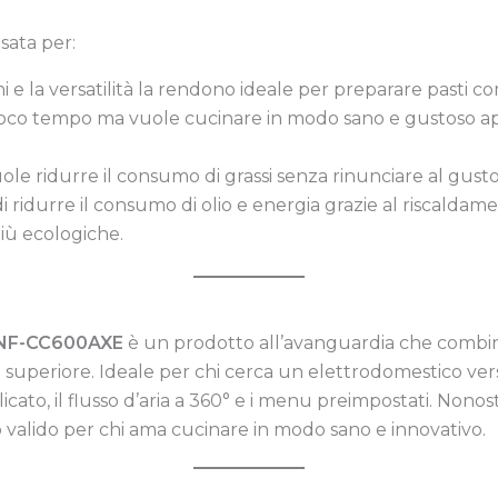
ata per:
ni e la versatilità la rendono ideale per preparare pasti c
poco tempo ma vuole cucinare in modo sano e gustoso app
uole ridurre il consumo di grassi senza rinunciare al gusto
à di ridurre il consumo di olio e energia grazie al riscalda
iù ecologiche.
c NF-CC600AXE
è un prodotto all’avanguardia che combina
 superiore. Ideale per chi cerca un elettrodomestico versa
licato, il flusso d’aria a 360° e i menu preimpostati. Non
 valido per chi ama cucinare in modo sano e innovativo.