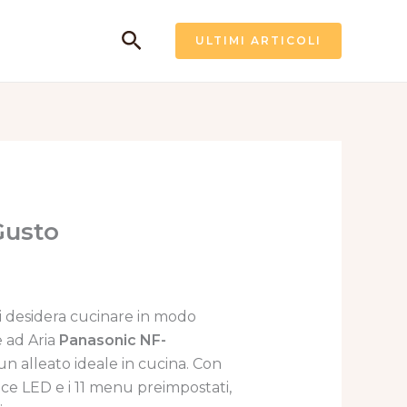
Cerca
ULTIMI ARTICOLI
Gusto
i desidera cucinare in modo
e ad Aria
Panasonic NF-
un alleato ideale in cucina. Con
uce LED e i 11 menu preimpostati,