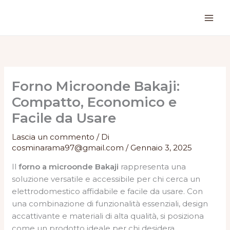
Vai
al
contenuto
Forno Microonde Bakaji:
Compatto, Economico e
Facile da Usare
Lascia un commento
/ Di
cosminarama97@gmail.com
/
Gennaio 3, 2025
Il
forno a microonde Bakaji
rappresenta una
soluzione versatile e accessibile per chi cerca un
elettrodomestico affidabile e facile da usare. Con
una combinazione di funzionalità essenziali, design
accattivante e materiali di alta qualità, si posiziona
come un prodotto ideale per chi desidera