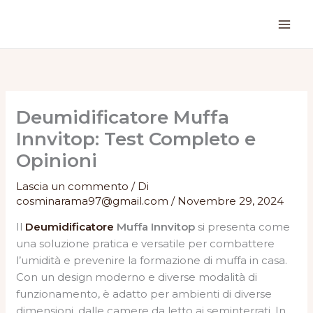
Vai
al
contenuto
Deumidificatore Muffa
Innvitop: Test Completo e
Opinioni
Lascia un commento
/ Di
cosminarama97@gmail.com
/
Novembre 29, 2024
Il
Deumidificatore
Muffa Innvitop
si presenta come
una soluzione pratica e versatile per combattere
l’umidità e prevenire la formazione di muffa in casa.
Con un design moderno e diverse modalità di
funzionamento, è adatto per ambienti di diverse
dimensioni, dalle camere da letto ai seminterrati. In