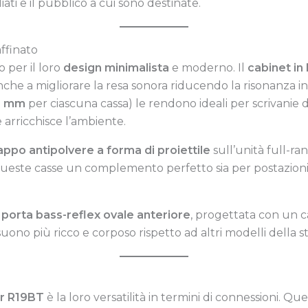
liati e il pubblico a cui sono destinate.
ffinato
 per il loro
design minimalista
e moderno. Il
cabinet in
anche a migliorare la resa sonora riducendo la risonanza i
5 mm
per ciascuna cassa) le rendono ideali per scrivanie 
 arricchisce l’ambiente.
appo antipolvere a forma di proiettile
sull’unità full-r
ueste casse un complemento perfetto sia per postazioni d
a
porta bass-reflex ovale anteriore
, progettata con un ca
uono più ricco e corposo rispetto ad altri modelli della st
er R19BT
è la loro versatilità in termini di connessioni. Q