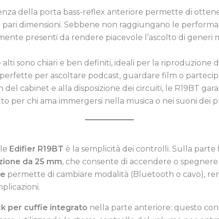
enza della porta bass-reflex anteriore permette di ottener
i di pari dimensioni. Sebbene non raggiungano le perform
nte presenti da rendere piacevole l’ascolto di generi m
e alti sono chiari e ben definiti, ideali per la riproduzione 
perfette per ascoltare podcast, guardare film o parteci
gn del cabinet e alla disposizione dei circuiti, le R19BT ga
o per chi ama immergersi nella musica o nei suoni dei pro
lle
Edifier R19BT
è la semplicità dei controlli. Sulla parte
zione da 25 mm
, che consente di accendere o spegnere l
le
permette di cambiare modalità (Bluetooth o cavo), rend
plicazioni.
ck per cuffie integrato
nella parte anteriore: questo con