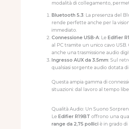
modalità di collegamento, permett
Bluetooth 5.3
: La presenza del B
rende perfette anche per la vision
immediato.
Connessione USB-A
: Le
Edifier 
al PC tramite un unico cavo USB. Qu
anche una trasmissione audio digit
Ingresso AUX da 3.5mm
: Sul ret
qualsiasi sorgente audio dotata di
Questa ampia gamma di connessi
situazioni: dal lavoro al tempo libe
Qualità Audio: Un Suono Sorpre
Le
Edifier R19BT
offrono una qual
range da 2,75 pollici
è in grado di