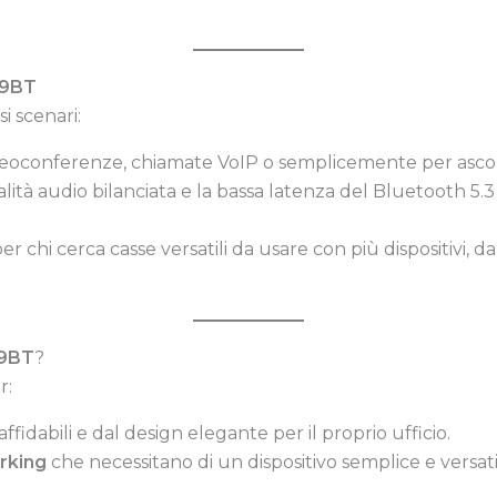
19BT
i scenari:
ideoconferenze, chiamate VoIP o semplicemente per ascol
alità audio bilanciata e la bassa latenza del Bluetooth 5
 per chi cerca casse versatili da usare con più dispositivi,
19BT
?
r:
fidabili e dal design elegante per il proprio ufficio.
orking
che necessitano di un dispositivo semplice e versati