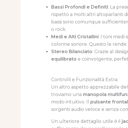
Bassi Profondi e Definiti
: La pres
rispetto a molti altri altoparlant
bassi sono comunque sufficienteme
o rock.
Medi e Alti Cristallini
: I toni medi 
colonne sonore. Questo le rende 
Stereo Bilanciato
: Grazie al desi
equilibrato
e coinvolgente, perfett
Controlli e Funzionalità Extra
Un altro aspetto apprezzabile de
troviamo una
manopola multifun
modo intuitivo. Il
pulsante fronta
sorgenti audio veloce e senza com
Un ulteriore dettaglio utile è il
ja