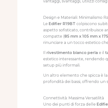
vantaggi, svantaggi, utilizzi consig
Design e Materiali: Minimalismo Ra
Le
Edifier R19BT
colpiscono subito
aspetto sofisticato, contribuisce 
compatte (
85 mm x 105 mm x 17
rinunciare a un tocco estetico che
Il
rivestimento bianco perla
e il
t
estetico interessante, rendendo q
setup più informali.
Un altro elemento che spicca è l
profondità dei bassi, offrendo un s
Connettività: Massima Versatilità
Uno dei punti di forza delle
Edifi