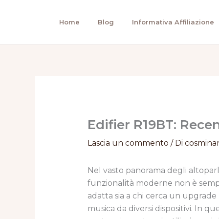
Vai
al
Home
Blog
Informativa Affiliazione
contenuto
Edifier R19BT: Rece
Lascia un commento
/ Di
cosmina
Nel vasto panorama degli altoparl
funzionalità moderne non è semp
adatta sia a chi cerca un upgrade 
musica da diversi dispositivi. In 