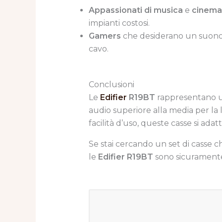
Appassionati di musica
e
cinema
impianti costosi.
Gamers
che desiderano un suono c
cavo.
Conclusioni
Le
Edifier
R19BT
rappresentano un
audio superiore alla media per la lo
facilità d’uso, queste casse si ada
Se stai cercando un set di casse 
le
Edifier R19BT
sono sicuramente