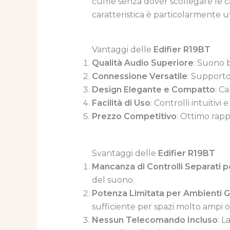
cuffie senza dover scollegare le 
caratteristica è particolarmente ut
Vantaggi delle
Edifier R19BT
Qualità Audio Superiore
: Suono b
Connessione Versatile
: Supporto
Design Elegante e Compatto
: C
Facilità di Uso
: Controlli intuitiv
Prezzo Competitivo
: Ottimo rapp
Svantaggi delle
Edifier R19BT
Mancanza di Controlli Separati pe
del suono.
Potenza Limitata per Ambienti G
sufficiente per spazi molto ampi o
Nessun Telecomando Incluso
: 