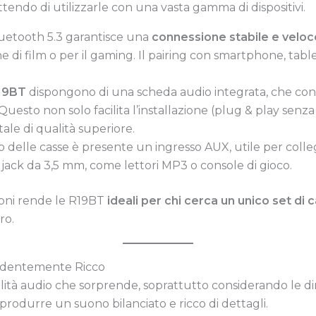
endo di utilizzarle con una vasta gamma di dispositivi.
luetooth 5.3 garantisce una
connessione stabile e veloc
e di film o per il gaming. Il pairing con smartphone, tabl
R19BT
dispongono di una scheda audio integrata, che con
esto non solo facilita l’installazione (plug & play senza 
ale di qualità superiore.
ro delle casse è presente un ingresso AUX, utile per colle
 jack da 3,5 mm, come lettori MP3 o console di gioco.
oni rende le R19BT
ideali per chi cerca un unico set di 
ro.
ndentemente Ricco
ità audio che sorprende, soprattutto considerando le d
 produrre un suono bilanciato e ricco di dettagli.