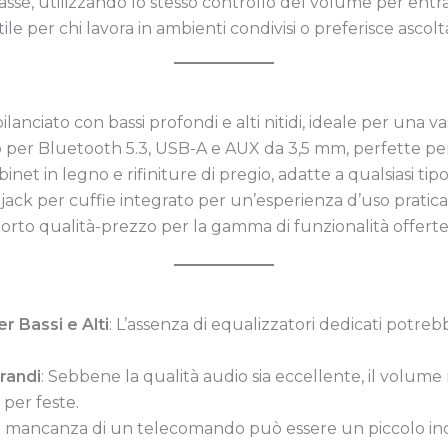
casse, utilizzando lo stesso controllo del volume per ent
ile per chi lavora in ambienti condivisi o preferisce ascolt
ilanciato con bassi profondi e alti nitidi, ideale per una va
 per Bluetooth 5.3, USB-A e AUX da 3,5 mm, perfette per di
abinet in legno e rifiniture di pregio, adatte a qualsiasi tip
i e jack per cuffie integrato per un’esperienza d’uso pratic
orto qualità-prezzo per la gamma di funzionalità offerte
r Bassi e Alti
: L’assenza di equalizzatori dedicati potreb
randi
: Sebbene la qualità audio sia eccellente, il volu
 per feste.
La mancanza di un telecomando può essere un piccolo inc