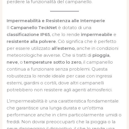
perdere la funzionalità del campanello.
Impermeabilità e Resistenza alle Intemperie
Il
Campanello TeckNet
è dotato di una
classificazione IP65
, che lo rende
impermeabile
e
resistente alla polvere
. Ciò significa che è perfetto
per essere utilizzato
all’esterno
, anche in condizioni
meteorologiche avverse. Che si tratti di
pioggia
,
neve
, o
temperature sotto lo zero
, il campanello
continua a funzionare senza problemi. Questa
robustezza lo rende ideale per case con ingressi
esterni, giardini o cortili, dove altri campanelli
potrebbero non resistere agli agenti atmosferici.
L’impermeabilità è una caratteristica fondamentale
che garantisce una lunga durata e un’ottima
performance anche in climi particolarmente umidi o
freddi. Non dovrai preoccuparti che la pioggia o la
neve danneggino il dispositivo, il che lo rende una