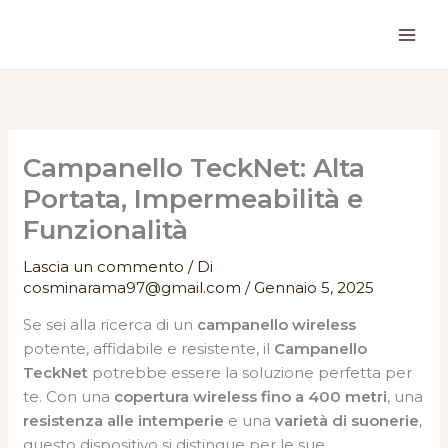
Vai
al
contenuto
Campanello TeckNet: Alta
Portata, Impermeabilità e
Funzionalità
Lascia un commento
/ Di
cosminarama97@gmail.com
/
Gennaio 5, 2025
Se sei alla ricerca di un
campanello wireless
potente, affidabile e resistente, il
Campanello
TeckNet
potrebbe essere la soluzione perfetta per
te. Con una
copertura wireless fino a 400 metri
, una
resistenza alle intemperie
e una
varietà di suonerie
,
questo dispositivo si distingue per le sue