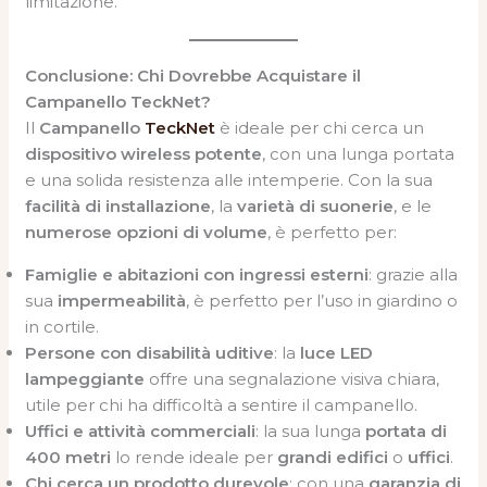
limitazione.
Conclusione: Chi Dovrebbe Acquistare il
Campanello TeckNet?
Il
Campanello
TeckNet
è ideale per chi cerca un
dispositivo wireless potente
, con una lunga portata
e una solida resistenza alle intemperie. Con la sua
facilità di installazione
, la
varietà di suonerie
, e le
numerose opzioni di volume
, è perfetto per:
Famiglie e abitazioni con ingressi esterni
: grazie alla
sua
impermeabilità
, è perfetto per l’uso in giardino o
in cortile.
Persone con disabilità uditive
: la
luce LED
lampeggiante
offre una segnalazione visiva chiara,
utile per chi ha difficoltà a sentire il campanello.
Uffici e attività commerciali
: la sua lunga
portata di
400 metri
lo rende ideale per
grandi edifici
o
uffici
.
Chi cerca un prodotto durevole
: con una
garanzia di