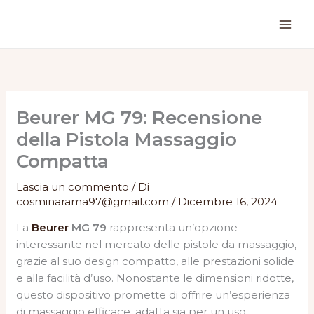
Vai
al
contenuto
Beurer MG 79: Recensione
della Pistola Massaggio
Compatta
Lascia un commento
/ Di
cosminarama97@gmail.com
/
Dicembre 16, 2024
La
Beurer
MG 79
rappresenta un’opzione
interessante nel mercato delle pistole da massaggio,
grazie al suo design compatto, alle prestazioni solide
e alla facilità d’uso. Nonostante le dimensioni ridotte,
questo dispositivo promette di offrire un’esperienza
di massaggio efficace, adatta sia per un uso