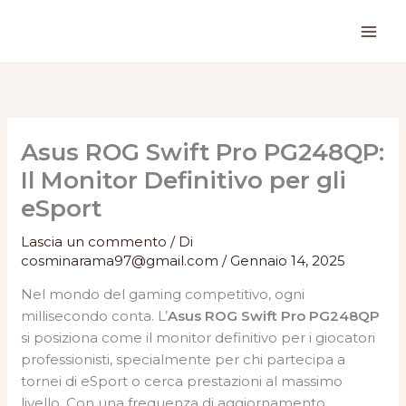
Vai
al
contenuto
Asus ROG Swift Pro PG248QP:
Il Monitor Definitivo per gli
eSport
Lascia un commento
/ Di
cosminarama97@gmail.com
/
Gennaio 14, 2025
Nel mondo del gaming competitivo, ogni
millisecondo conta. L’
Asus ROG Swift Pro PG248QP
si posiziona come il monitor definitivo per i giocatori
professionisti, specialmente per chi partecipa a
tornei di eSport o cerca prestazioni al massimo
livello. Con una frequenza di aggiornamento