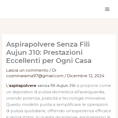
Vai
al
contenuto
Aspirapolvere Senza Fili
Aujun J10: Prestazioni
Eccellenti per Ogni Casa
Lascia un commento
/ Di
cosminarama97@gmail.com
/
Dicembre 12, 2024
L’
aspirapolvere
senza fili Aujun J10
si propone come
un dispositivo di pulizia domestica all’avanguardia,
unendo potenza, praticità e tecnologie innovative.
Questo modello punta a semplificare le operazioni
di pulizia quotidiane, offrendo un’esperienza efficace
e senza stress. In questa recensione, esploreremo le