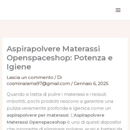
Vai
al
contenuto
Aspirapolvere Materassi
Openspaceshop: Potenza e
Igiene
Lascia un commento
/ Di
cosminarama97@gmail.com
/
Gennaio 6, 2025
Quando si tratta di pulire i materassi e i tessuti
imbottiti, pochi prodotti riescono a garantire una
pulizia veramente profonda e igienica come un
aspirapolvere per materassi
. L’
Aspirapolvere
Materassi Openspaceshop
è uno di questi dispositivi
che promette di eliminare polvere, acari e batteri da