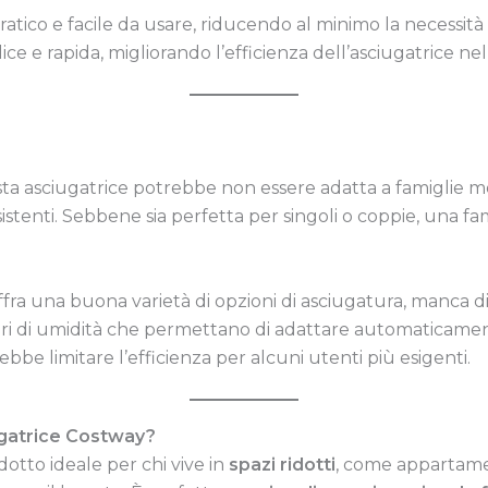
è pratico e facile da usare, riducendo al minimo la necess
plice e rapida, migliorando l’efficienza dell’asciugatrice n
sta asciugatrice potrebbe non essere adatta a famiglie 
sistenti. Sebbene sia perfetta per singoli o coppie, una 
fra una buona varietà di opzioni di asciugatura, manca d
ri di umidità che permettano di adattare automaticamente 
ebbe limitare l’efficienza per alcuni utenti più esigenti.
ugatrice Costway?
otto ideale per chi vive in
spazi ridotti
, come appartamen