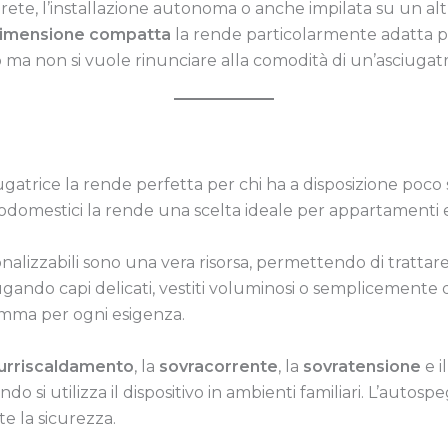
parete, l’installazione autonoma o anche impilata su un al
imensione compatta
la rende particolarmente adatta pe
o ma non si vuole rinunciare alla comodità di un’asciugatr
atrice la rende perfetta per chi ha a disposizione poco sp
ttrodomestici la rende una scelta ideale per appartamenti e
alizzabili sono una vera risorsa, permettendo di trattare di
iugando capi delicati, vestiti voluminosi o semplicemente
mma per ogni esigenza.
urriscaldamento
, la
sovracorrente
, la
sovratensione
e i
ndo si utilizza il dispositivo in ambienti familiari. L’auto
e la sicurezza.