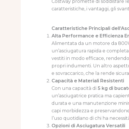
Costway promette di soddisfare le
caratteristiche, i vantaggi, gli svan
Caratteristiche Principali dell’A
Alta Performance e Efficienza E
Alimentata da un motore da 800W,
un’asciugatura rapida e completa d
vestiti in modo efficace, rendendo
propri indumenti. Un altro aspett
e sovraccarico, che la rende sicura
Capacità e Materiali Resistenti
Con una capacità di
5 kg di bucat
un’asciugatrice pratica ma capient
durata e una manutenzione minima.
capi morbidezza e preservandone l
l’uso quotidiano di chi ha necessità
Opzioni di Asciugatura Versatili