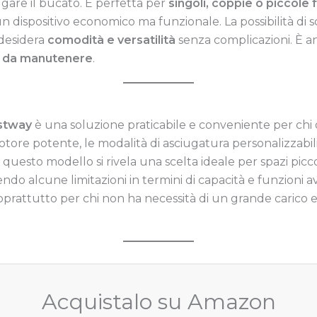
gare il bucato. È perfetta per
singoli, coppie o piccole 
n dispositivo economico ma funzionale. La possibilità di s
 desidera
comodità e versatilità
senza complicazioni. È a
le da manutenere
.
stway
è una soluzione praticabile e conveniente per chi 
otore potente, le modalità di asciugatura personalizzabili,
i, questo modello si rivela una scelta ideale per spazi pic
endo alcune limitazioni in termini di capacità e funzion
oprattutto per chi non ha necessità di un grande carico e
Acquistalo su Amazon