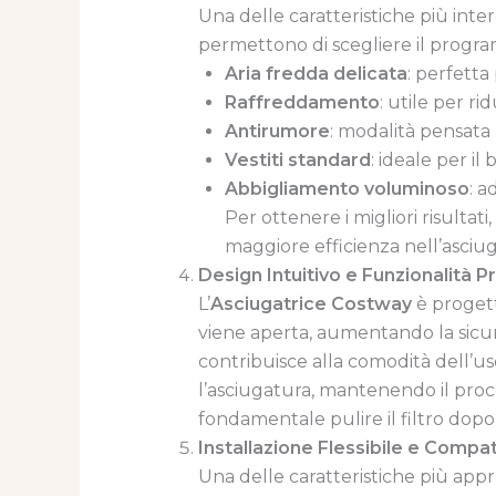
Una delle caratteristiche più inte
permettono di scegliere il program
Aria fredda delicata
: perfetta
Raffreddamento
: utile per r
Antirumore
: modalità pensata 
Vestiti standard
: ideale per il
Abbigliamento voluminoso
: 
Per ottenere i migliori risultati
maggiore efficienza nell’asciu
Design Intuitivo e Funzionalità P
L’
Asciugatrice Costway
è progett
viene aperta, aumentando la sicure
contribuisce alla comodità dell’us
l’asciugatura, mantenendo il proces
fondamentale pulire il filtro dopo 
Installazione Flessibile e Compa
Una delle caratteristiche più appr