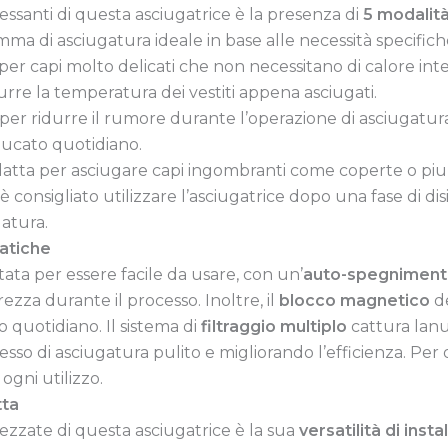
ressanti di questa asciugatrice è la presenza di
5 modalità
ma di asciugatura ideale in base alle necessità specifiche
 per capi molto delicati che non necessitano di calore int
idurre la temperatura dei vestiti appena asciugati.
per ridurre il rumore durante l’operazione di asciugatura
 bucato quotidiano.
adatta per asciugare capi ingombranti come coperte o pi
, è consigliato utilizzare l’asciugatrice dopo una fase di d
gatura.
ratiche
ata per essere facile da usare, con un’
auto-spegnimen
zza durante il processo. Inoltre, il
blocco magnetico
de
o quotidiano. Il sistema di
filtraggio multiplo
cattura lanu
so di asciugatura pulito e migliorando l’efficienza. Per o
ogni utilizzo.
tta
ezzate di questa asciugatrice è la sua
versatilità di insta