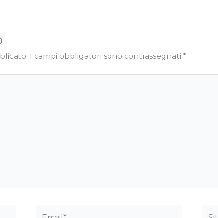
o
blicato.
I campi obbligatori sono contrassegnati
*
Email*
Sito