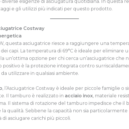
 diverse esigenze di asciugatura quotidiana. In questa r
taggi e gli utilizzi più indicati per questo prodotto.
sciugatrice Costway
nergetica
 questa asciugatrice riesce a raggiungere una tempera
ei capi. La temperatura di 69°C è ideale per eliminare umi
la un’ottima opzione per chi cerca un’asciugatrice che no
o positivo è la protezione integrata contro surriscaldame
 da utilizzare in qualsiasi ambiente.
o
, l’Asciugatrice Costway è ideale per piccole famiglie o s
e. Il tamburo è realizzato in
acciaio inox
, materiale res
 Il sistema di rotazione del tamburo impedisce che il buc
a qualità. Sebbene la capacità non sia particolarmente 
 di asciugare carichi più piccoli.