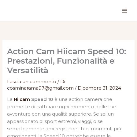
Vai
al
contenuto
Action Cam Hiicam Speed 10:
Prestazioni, Funzionalità e
Versatilità
Lascia un commento
/ Di
cosminarama97@gmail.com
/
Dicembre 31, 2024
La
Hiicam
Speed 10
è una action camera che
promette di catturare ogni momento delle tue
avventure con una qualità superiore. Se sei un
appassionato di sport estremi, viaggi, o se
semplicemente ami registrare i tuoi momenti più
emozionanti, la Speed 10 potrebbe essere la