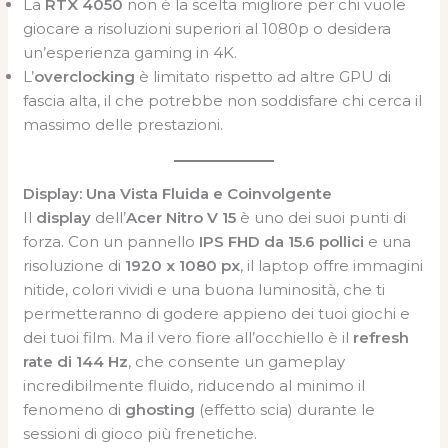
La
RTX 4050
non è la scelta migliore per chi vuole
giocare a risoluzioni superiori al 1080p o desidera
un’esperienza gaming in 4K.
L’
overclocking
è limitato rispetto ad altre GPU di
fascia alta, il che potrebbe non soddisfare chi cerca il
massimo delle prestazioni.
Display: Una Vista Fluida e Coinvolgente
Il
display
dell’
Acer Nitro V 15
è uno dei suoi punti di
forza. Con un pannello
IPS FHD da 15.6 pollici
e una
risoluzione di
1920 x 1080 px
, il laptop offre immagini
nitide, colori vividi e una buona luminosità, che ti
permetteranno di godere appieno dei tuoi giochi e
dei tuoi film. Ma il vero fiore all’occhiello è il
refresh
rate di 144 Hz
, che consente un gameplay
incredibilmente fluido, riducendo al minimo il
fenomeno di
ghosting
(effetto scia) durante le
sessioni di gioco più frenetiche.