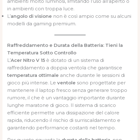
ambienti molto luminosi, limitando l’uso all’aperto o
in ambienti con troppa luce.
L’
angolo di visione
non è così ampio come su alcuni
modelli da gaming premium.
Raffreddamento e Durata della Batteria: Tieni la
Temperatura Sotto Controllo
L’
Acer Nitro V 15
è dotato di un sistema di
raffreddamento a doppia ventola che garantisce
temperatura ottimale
anche durante le sessioni di
gioco più intense. Le
ventole
sono progettate per
mantenere il laptop fresco senza generare troppo
rumore, il che è un vantaggio importante durante
lunghe maratone di gioco. Il sistema di scarico
efficiente permette una dissipazione del calore
rapida, riducendo il rischio di surriscaldamento e
garantendo performance costanti nel tempo.
Per quanto riguarda la
durata della batteria
, non